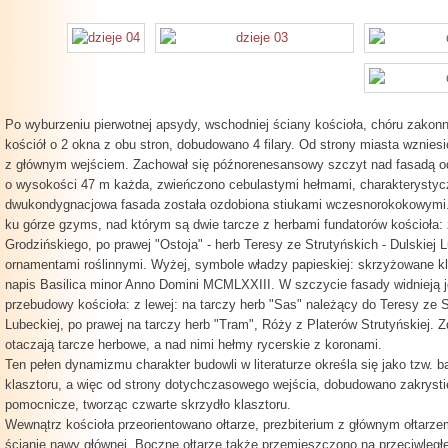
Po wyburzeniu pierwotnej apsydy, wschodniej ściany kościoła, chóru zakonn
kościół o 2 okna z obu stron, dobudowano 4 filary. Od strony miasta wznie
z głównym wejściem. Zachował się późnorenesansowy szczyt nad fasadą od
o wysokości 47 m każda, zwieńczono cebulastymi hełmami, charakterystyc
dwukondygnacjowa fasada została ozdobiona stiukami wczesnorokokowymi. 
ku górze gzyms, nad którym są dwie tarcze z herbami fundatorów kościoła: 
Grodzińskiego, po prawej "Ostoja" - herb Teresy ze Strutyńskich - Dulskiej 
ornamentami roślinnymi. Wyżej, symbole władzy papieskiej: skrzyżowane klu
napis Basilica minor Anno Domini MCMLXXIII. W szczycie fasady widnieją j
przebudowy kościoła: z lewej: na tarczy herb "Sas" należący do Teresy ze S
Lubeckiej, po prawej na tarczy herb "Tram", Róży z Platerów Strutyńskiej. Zd
otaczają tarcze herbowe, a nad nimi hełmy rycerskie z koronami.
Ten pełen dynamizmu charakter budowli w literaturze określa się jako tzw. b
klasztoru, a więc od strony dotychczasowego wejścia, dobudowano zakrysti
pomocnicze, tworząc czwarte skrzydło klasztoru.
Wewnątrz kościoła przeorientowano ołtarze, prezbiterium z głównym ołtarz
ścianie nawy głównej. Boczne ołtarze także przemieszczono na przeciwległ