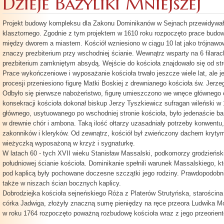
Dzieje Bazyliki Mniejszej
Projekt budowy kompleksu dla Zakonu Dominikanów w Sejnach przewidywał
klasztornego. Zgodnie z tym projektem w 1610 roku rozpoczęto prace budo
między dworem a miastem. Kościół wzniesiono w ciągu 10 lat jako trójnawo
znaczy prezbiterium przy wschodniej ścianie. Wewnątrz wsparty na 6 filara
prezbiterium zamkniętym absydą. Wejście do kościoła znajdowało się od str
Prace wykończeniowe i wyposażanie kościoła trwało jeszcze wiele lat, ale j
procesji przeniesiono figurę Matki Boskiej z drewnianego kościoła św. Jerze
Odbyło się pierwsze nabożeństwo, figurę umieszczono we wnęce głównego o
konsekracji kościoła dokonał biskup Jerzy Tyszkiewicz sufragan wileński w 
głównego, usytuowanego po wschodniej stronie kościoła, było jedenaście ba
w drewnie chór i ambona. Taką ilość ołtarzy uzasadniały potrzeby konwentu, 
zakonników i kleryków. Od zewnątrz, kościół był zwieńczony dachem kryt
wieżyczką wyposażoną w krzyż i sygnaturkę.
W latach 60 - tych XVII wieku Stanisław Massalski, podkomorzy grodzieński
południowej ścianie kościoła. Dominikanie spełnili warunek Massalskiego, kt
pod kaplicą były pochowane doczesne szczątki jego rodziny. Prawdopodobn
także w niszach ścian bocznych kaplicy.
Dobrodziejka kościoła sejneńskiego Róża z Platerów Strutyńska, starościna 
córka Jadwiga, złożyły znaczną sumę pieniędzy na ręce przeora Ludwika M
w roku 1764 rozpoczęto poważną rozbudowę kościoła wraz z jego przeorien