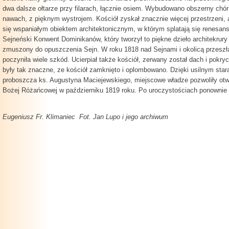
dwa dalsze ołtarze przy filarach, łącznie osiem. Wybudowano obszerny chó
nawach, z pięknym wystrojem. Kościół zyskał znacznie więcej przestrzeni, 
się wspaniałym obiektem architektonicznym, w którym splatają się renesans,
Sejneński Konwent Dominikanów, który tworzył to piękne dzieło architekrury 
zmuszony do opuszczenia Sejn. W roku 1818 nad Sejnami i okolicą przeszła
poczyniła wiele szkód. Ucierpiał także kościół, zerwany został dach i pokryc
były tak znaczne, ze kościół zamknięto i oplombowano. Dzięki usilnym st
proboszcza ks. Augustyna Maciejewskiego, miejscowe władze pozwoliły otw
Bożej Różańcowej w październiku 1819 roku. Po uroczystościach ponownie 
Eugeniusz Fr. Klimaniec Fot. Jan Lupo i jego archiwum